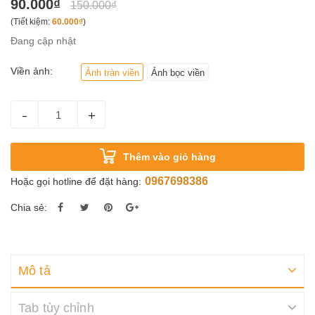
90.000₫
150.000₫
(Tiết kiệm:
60.000₫
)
Đang cập nhật
Viền ảnh:
Ảnh tràn viền
Ảnh bọc viền
-
+
Thêm vào giỏ hàng
0967698386
Hoặc gọi hotline để đặt hàng:
Chia sẻ:
Mô tả
Tab tùy chỉnh