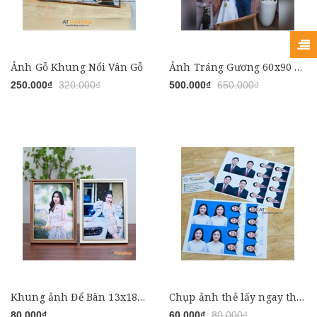
Ảnh Gỗ Khung Nổi Vân Gỗ
Ảnh Tráng Gương 60x90 treo tường
250.000₫
320.000₫
500.000₫
650.000₫
Khung ảnh Để Bàn 13x18, 15x21, 20x30, có in kèm ảnh Chất Lượng Cao
Chụp ảnh thẻ lấy ngay theo yêu cầu, chỉnh ảnh và in kèm 8 ảnh, Lấy file Miễn Phí
80.000₫
60.000₫
80.000₫