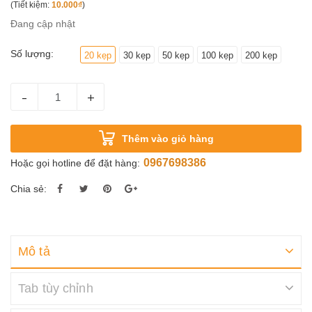
(Tiết kiệm:
10.000₫
)
Đang cập nhật
Số lượng:
20 kẹp
30 kẹp
50 kẹp
100 kẹp
200 kẹp
-
+
Thêm vào giỏ hàng
0967698386
Hoặc gọi hotline để đặt hàng:
Chia sẻ:
Mô tả
Tab tùy chỉnh