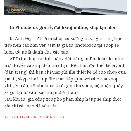
In Photobook giá rẻ, đặt hàng online, ship tận nhà.
In Ảnh Đẹp - AT Printshop có xưởng in và gia công trực
tiếp nên các bạn yên tâm là giá in photobook tại shop sẽ
luôn tốt nhất dành cho các bạn.
AT Printshop có tính năng đặt hàng in Photobook online
trực tuyến và ship đến nhà bạn. Nếu bạn đã thiết kế layout
(dàn trang) thì bạn chỉ việc gửi file thiết kế đó cho shop qua
gmail, skype hoặc up file trực tiếp qua website của shop,
ghi yêu cầu, cỡ photobook rồi gửi cho shop, bộ phận quầy
sẽ gọi lại tư vấn, xác nhận đơn hàng.
Sau khi in, gia công xong bộ phận ship hàng sẽ ship theo
địa chỉ các bạn đã yêu cầu.
>> ĐẶT HÀNG ALBUM ẢNH <<