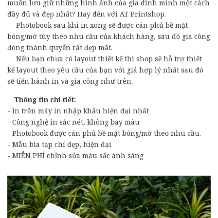
muốn lưu giữ những hình ảnh của gia đình mình một cách
đầy đủ và đẹp nhất? Hãy đến với AT Printshop.
Photobook sau khi in xong sẽ được cán phủ bề mặt
bóng/mờ tùy theo nhu cầu của khách hàng, sau đó gia công
đóng thành quyển rất đẹp mắt.
Nếu bạn chưa có layout thiết kế thì shop sẽ hỗ trợ thiết
kế layout theo yêu cầu của bạn với giá hợp lý nhất sau đó
sẽ tiến hành in và gia công như trên.
Thông tin chi tiết:
- In trên máy in nhập khẩu hiện đại nhất
- Công nghệ in sắc nét, không bay màu
- Photobook được cán phủ bề mặt bóng/mờ theo nhu cầu.
- Mẫu bìa tạp chí đẹp, hiện đại
- MIỄN PHÍ chỉnh sửa màu sắc ánh sáng