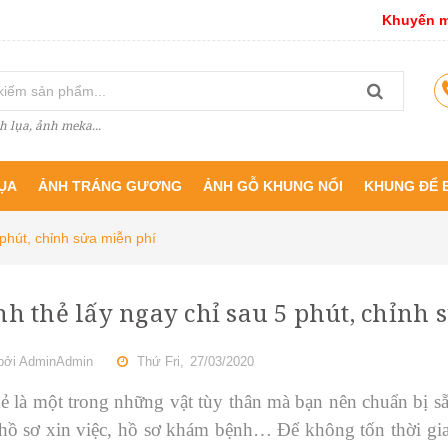
Khuyến m
h lụa, ảnh meka...
ỤA
ẢNH TRÁNG GƯƠNG
ẢNH GỖ KHUNG NỔI
KHUNG ĐỂ 
 phút, chỉnh sửa miễn phí
nh thẻ lấy ngay chỉ sau 5 phút, chỉnh
bởi
AdminAdmin
Thứ Fri,
27/03/2020
ẻ là một trong những vật tùy thân mà bạn nên chuẩn bị sẵ
 hồ sơ xin việc, hồ sơ khám bệnh… Để không tốn thời gia