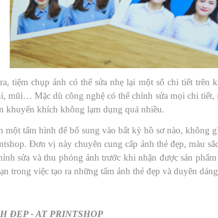
ra, tiệm chụp ảnh có thể sửa nhẹ lại một số chi tiết trê
i, mũi… Mặc dù công nghệ có thể chỉnh sửa mọi chi tiết, 
n khuyến khích không lạm dụng quá nhiều.
n một tấm hình để bổ sung vào bất kỳ hồ sơ nào, không gì
ntshop. Đơn vị này chuyên cung cấp ảnh thẻ đẹp, màu sắc,
chỉnh sửa và thu phóng ảnh trước khi nhận được sản phẩ
ạn trong việc tạo ra những tấm ảnh thẻ đẹp và duyên dáng
H ĐẸP - AT PRINTSHOP