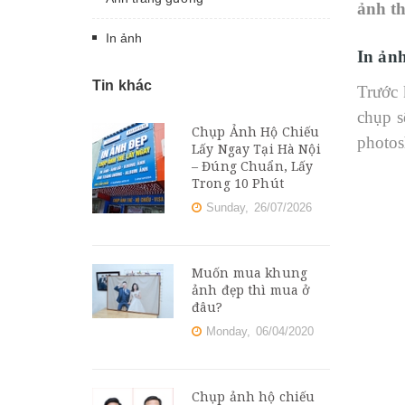
ảnh th
In ảnh
In ảnh
Tin khác
Trước 
chụp s
Chụp Ảnh Hộ Chiếu
photos
Lấy Ngay Tại Hà Nội
– Đúng Chuẩn, Lấy
Trong 10 Phút
Sunday,
26/07/2026
Muốn mua khung
ảnh đẹp thì mua ở
đâu?
Monday,
06/04/2020
Chụp ảnh hộ chiếu