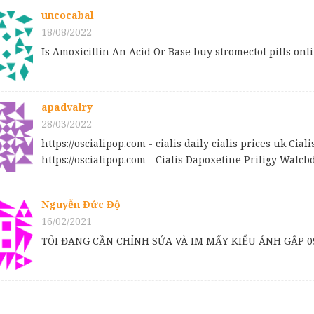
uncocabal
18/08/2022
Is Amoxicillin An Acid Or Base buy stromectol pills onl
apadvalry
28/03/2022
https://oscialipop.com - cialis daily cialis prices uk C
https://oscialipop.com - Cialis Dapoxetine Priligy Walcb
Nguyễn Đức Độ
16/02/2021
TÔI ĐANG CẦN CHỈNH SỬA VÀ IM MẤY KIỂU ẢNH GẤP 0