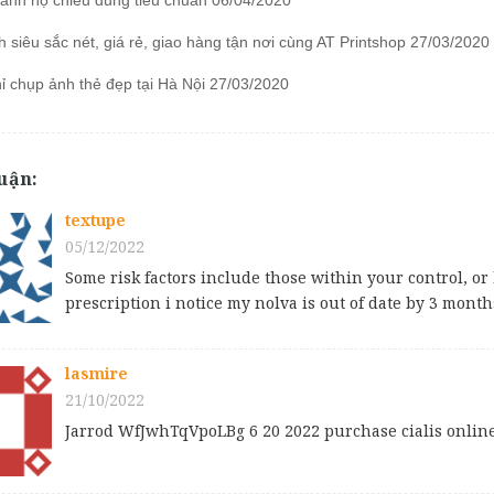
ảnh hộ chiếu đúng tiêu chuẩn 06/04/2020
h siêu sắc nét, giá rẻ, giao hàng tận nơi cùng AT Printshop 27/03/2020
hỉ chụp ảnh thẻ đẹp tại Hà Nội 27/03/2020
uận:
textupe
05/12/2022
Some risk factors include those within your control, or 
prescription i notice my nolva is out of date by 3 month
lasmire
21/10/2022
Jarrod WfJwhTqVpoLBg 6 20 2022 purchase cialis onlin