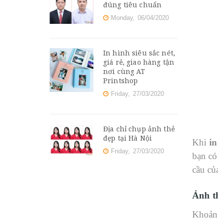
đúng tiêu chuẩn
Monday,
06/04/2020
In hình siêu sắc nét,
giá rẻ, giao hàng tận
nơi cùng AT
Printshop
Friday,
27/03/2020
Địa chỉ chụp ảnh thẻ
đẹp tại Hà Nội
Khi
in
Friday,
27/03/2020
bạn có
cầu củ
Ảnh t
Khoảng