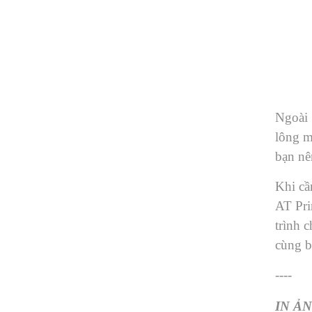
Ngoài 
lông m
bạn nê
Khi cầ
AT Pri
trình 
cùng b
----
IN ẢN