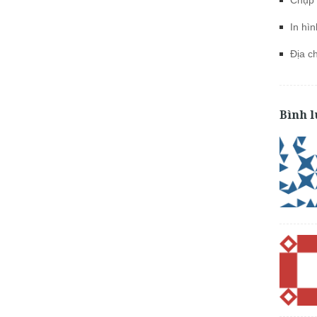
Chụp 
In hìn
Địa c
Bình l