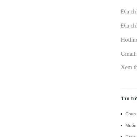
Địa ch
Địa ch
Hotlin
Gmail
Xem t
Tin tứ
Chụp 
Muốn 