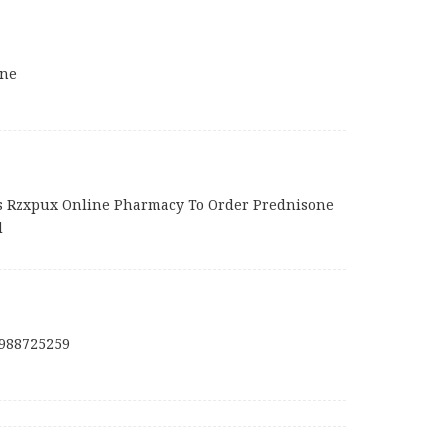
ine
ialis Rzxpux Online Pharmacy To Order Prednisone
d
988725259