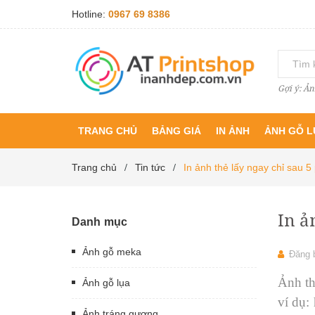
Hotline:
0967 69 8386
Gợi ý: Ản
TRANG CHỦ
BẢNG GIÁ
IN ẢNH
ẢNH GỖ L
Trang chủ
Tin tức
In ảnh thẻ lấy ngay chỉ sau 5
/
/
In ả
Danh mục
Ảnh gỗ meka
Đăng 
Ảnh th
Ảnh gỗ lụa
ví dụ:
Ảnh tráng gương