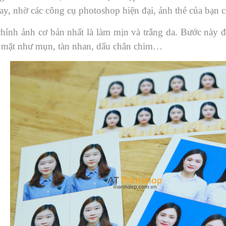
ay, nhờ các công cụ photoshop hiện đại, ảnh thẻ của bạn có 
hỉnh ảnh cơ bản nhất là làm mịn và trắng da. Bước này đ
mặt như mụn, tàn nhan, dấu chân chim…