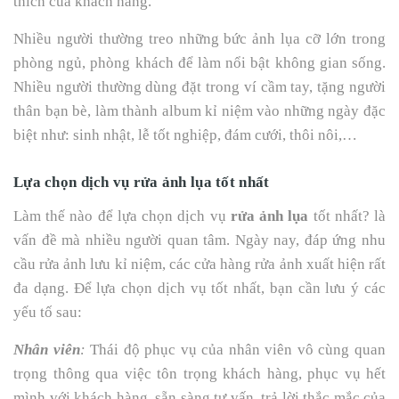
thích của khách hàng.
Nhiều người thường treo những bức ảnh lụa cỡ lớn trong
phòng ngủ, phòng khách để làm nổi bật không gian sống.
Nhiều người thường dùng đặt trong ví cầm tay, tặng người
thân bạn bè, làm thành album kỉ niệm vào những ngày đặc
biệt như: sinh nhật, lễ tốt nghiệp, đám cưới, thôi nôi,…
Lựa chọn dịch vụ rửa ảnh lụa tốt nhất
Làm thế nào để lựa chọn dịch vụ
rửa ảnh lụa
tốt nhất? là
vấn đề mà nhiều người quan tâm. Ngày nay, đáp ứng nhu
cầu rửa ảnh lưu kỉ niệm, các cửa hàng rửa ảnh xuất hiện rất
đa dạng. Để lựa chọn dịch vụ tốt nhất, bạn cần lưu ý các
yếu tố sau:
Nhân viên
:
Thái độ phục vụ của nhân viên vô cùng quan
trọng thông qua việc tôn trọng khách hàng, phục vụ hết
mình với khách hàng, sẵn sàng tư vấn, trả lời thắc mắc của